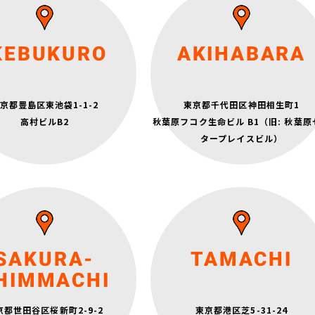
月～金 6:30～22:30
土日祝 7:15～20:45
定休日：水曜日
月～金 7:00～22:30
KEBUKURO
AKIHABARA
土日祝 7:15～21:15
定休日：水曜日
東京メトロ日比谷線「秋葉原」駅
中央改札口 徒歩3分
東京メトロ銀座線「末広町」駅
京都豊島区東池袋1-1-2
東京都千代田区神田相生町1
JR「池袋」駅 東口 徒歩3分
1番出口 徒歩8分
高村ビルB2
秋葉原フコク生命ビル B1（旧: 秋葉原
都営地下鉄新宿線「岩本町」駅 A3
出口 徒歩9分
タープレイスビル）
月～金 15:30～22:30
土日祝 9:15～18:45
月～金 6:30～22:30
SAKURA-
TAMACHI
定休日：水曜日
土日祝 9:15～18:30
定休日：水曜日
HIMMACHI
JR山手線・京浜東北線「田町」駅
三田口（西口） 徒歩2分
京都世田谷区桜新町2-9-2
東京都港区芝5-31-24
園都市線「桜新町」駅 西口 徒歩1分