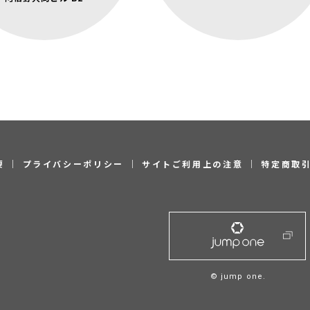
JR線「天王寺」駅 徒歩3分
要
｜
プライバシーポリシー
｜
サイトご利用上の注意
｜
特定商取
© jump one.