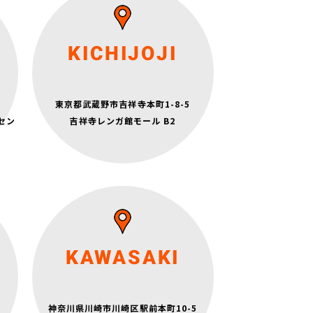
月～金 6:30～22:30
土日祝 9:15～19:00
KICHIJOJI
定休日：水曜日
電話番号：0422-27-6121
->
東京都武蔵野市吉祥寺本町1-8-5
JR中央線「吉祥寺」駅より徒歩3分
セン
吉祥寺レンガ館モール B2
京王電鉄「吉祥寺」駅より徒歩3分
月～金 14:15～22:30
土日祝 9:15～18:45
KAWASAKI
定休日：水曜日
JR東海道線・京浜東北線・南武線「川崎」駅
北口東出口 徒歩3分
神奈川県川崎市川崎区駅前本町10-5