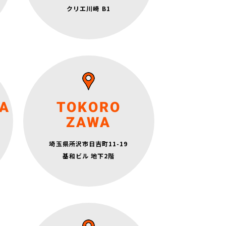
京浜急行電鉄「京急川崎」駅
クリエ川崎 B1
中央口 徒歩1分
月～金 6:30～22:30
A
TOKORO
土日祝 7:15～20:30
定休日：水曜日
ZAWA
埼玉県所沢市日吉町11-19
1分
西武新宿線・西武池袋線「所沢」駅 西口 徒歩1分
基和ビル 地下2階