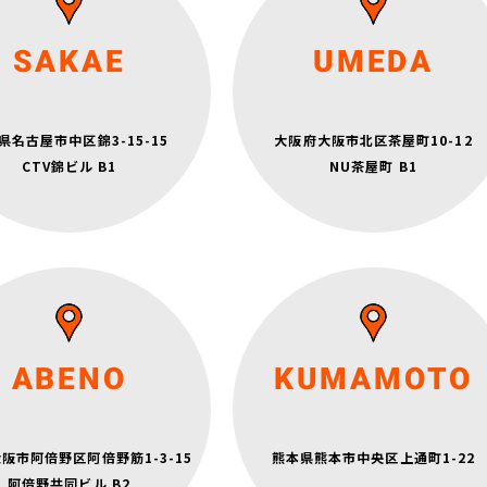
月～金 6:30～22:30
土日祝 9:15～19:00
月～金 6:30～22:30
定休日：水曜日
土日祝 9:15～19:00
SAKAE
UMEDA
定休日：水曜日
古屋市営東山線・名城線「栄」駅
3番出口 徒歩1分
阪急電鉄「梅田」駅より徒歩1分
市営桜通線・名城線「久屋大通」駅
県名古屋市中区錦3-15-15
大阪府大阪市北区茶屋町10-12
JR線「大阪」駅より徒歩7分
4B出口 徒歩3分
地下鉄御堂筋線「梅田」駅より徒歩4分
CTV錦ビル B1
NU茶屋町 B1
名鉄瀬戸線「栄町」駅
10A出口 徒歩1分
月、木 6:30～22:30
火、金 14:15～22:30
土日祝 9:15～19:00
月～金 6:30～22:30
ABENO
KUMAMOTO
定休日：水曜日
土日祝 7:15～19:00
定休日：水曜日
メトロ谷町線「阿倍野」駅 徒歩2分
阪市阿倍野区阿倍野筋1-3-15
熊本県熊本市中央区上通町1-22
大阪線「大阪阿倍野橋」駅 徒歩2分
通筋町駅 徒歩4分
軌道上町線「天王寺駅前」駅 徒歩2分
阿倍野共同ビル B2