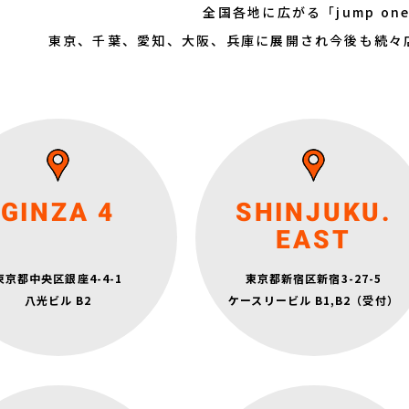
全国各地に広がる「jump on
東京、千葉、愛知、大阪、兵庫に展開され今後も続々
月～金 6:30～22:30
土日祝 9:15～19:00
定休日：水曜日
月～金 6:30～22:30
GINZA 4
SHINJUKU.
土日祝 7:15～20:30
定休日：水曜日
EAST
銀座線・日比谷線・丸ノ内線「銀座」駅
B2・B4出口 徒歩1分
東京都中央区銀座4-4-1
東京都新宿区新宿3-27-5
ロ銀座線・有楽町線「銀座一丁目」駅
JR「新宿」駅 東口 徒歩1分
5番出口 徒歩3分
八光ビル B2
ケースリービル B1,B2（受付）
山手線「有楽町」駅 銀座口 徒歩5分