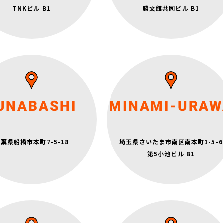
都営三田線・都営浅草線「三田」駅
TNKビル B1
勝文館共同ビル B1
A3出口 徒歩1分
月～金 15:45～22:30
土日祝 9:15～19:00
定休日：水曜日
月～金 15:30～22:30
UNABASHI
MINAMI-URAW
土日祝 9:15～18:45
定休日：水曜日
R総武線・東武野田線「船橋」駅
徒歩2分
葉県船橋市本町7-5-18
埼玉県さいたま市南区南本町1-5-6
京成本線「京成船橋」駅
JR京浜東北線・武蔵野線「南浦和」駅 西口 徒歩
東出口7番 徒歩4分
第5小池ビル B1
徒歩8分