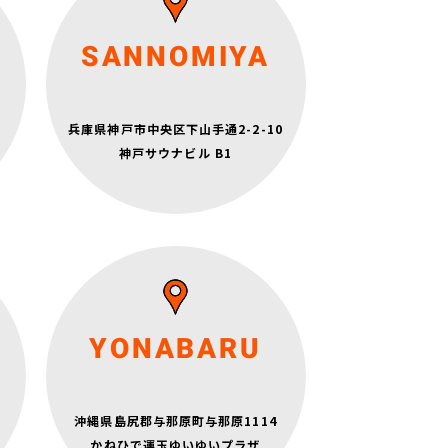
月～金 6:30～22:30
土日祝 9:15～19:00
定休日：水曜日
SANNOMIYA
阪神電鉄本線「神戸三宮」駅
三宮地下道A14出入口 徒歩7分
神戸市営地下鉄 西神山手線「三宮」駅
兵庫県神戸市中央区下山手通2-2-10
東出口7番 徒歩4分
神戸サウナビル B1
阪急電鉄「神戸三宮」駅
西出口 徒歩4分
月～金 9:00～21:00
YONABARU
土日祝 9:00～19:00
定休日：水曜日
沖縄県島尻郡与那原町与那原1114
国道329号沿い、与那原警察署から北へ1.5km
かねひで運玉ゆいゆいプラザ