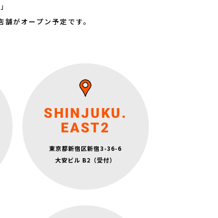
e」
店舗がオープン予定です。
月～金 6:30～22:30
SHINJUKU.
土日祝 7:15～20:30
定休日：水曜日
EAST2
東京都新宿区新宿3-36-6
JR線「新宿」駅 東南口 徒歩1分
大安ビル B2（受付）