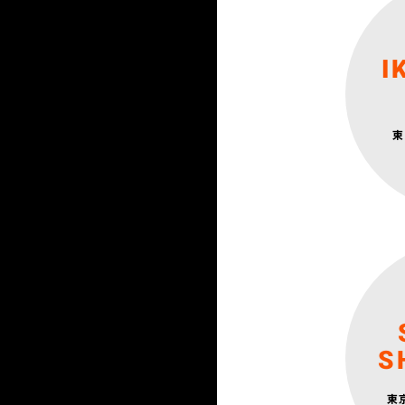
I
東
S
東
東急田